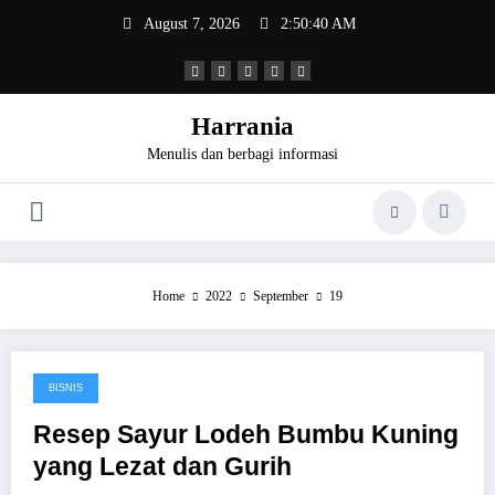
Skip
August 7, 2026
2:50:40 AM
to
content
Harrania
Menulis dan berbagi informasi
Home
2022
September
19
BISNIS
September 19, 2022
Resep Sayur Lodeh Bumbu Kuning
yang Lezat dan Gurih