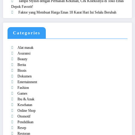
Tampil Stylish dengan Perhiasan Kekinian, Cek Koleksinya di Toko Emas
Depok Favorit!
Faktor yang Membuat Harga Emas 18 Karat Hari Ini Selalu Berubah
Categories
Alat masak
Asuransi
Beauty
Berita
Bisnis
Dokumen
Entertainment
Fashion
Games
Ibu & Anak
Kesehatan
Online Shop
Otomotif
Pendidikan
Resep
Restoran