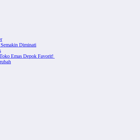
r
 Semakin Diminati
s
i Toko Emas Depok Favorit!
erubah