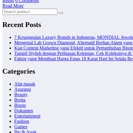
Bisnis
0 Comments
Read More
Recent Posts
7 Keunggulan Luxury Brands in Indonesia, MONDIAL Jewele
Mengenal Lab Grown Diamond, Alternatif Berlian Alami yang
Kiat Content Marketing yang Efektif untuk Pertumbuhan Bisni
Tampil Stylish dengan Perhiasan Kekinian, Cek Koleksinya d
Faktor yang Membuat Harga Emas 18 Karat Hari Ini Selalu B
Categories
Alat masak
Asuransi
Beauty
Berita
Bisnis
Dokumen
Entertainment
Fashion
Games
Ibu & Anak