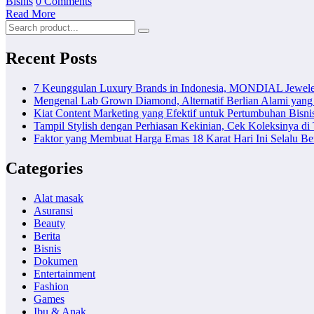
Bisnis
0 Comments
Read More
Recent Posts
7 Keunggulan Luxury Brands in Indonesia, MONDIAL Jewele
Mengenal Lab Grown Diamond, Alternatif Berlian Alami yang
Kiat Content Marketing yang Efektif untuk Pertumbuhan Bisni
Tampil Stylish dengan Perhiasan Kekinian, Cek Koleksinya d
Faktor yang Membuat Harga Emas 18 Karat Hari Ini Selalu B
Categories
Alat masak
Asuransi
Beauty
Berita
Bisnis
Dokumen
Entertainment
Fashion
Games
Ibu & Anak