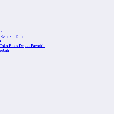
r
 Semakin Diminati
s
i Toko Emas Depok Favorit!
erubah