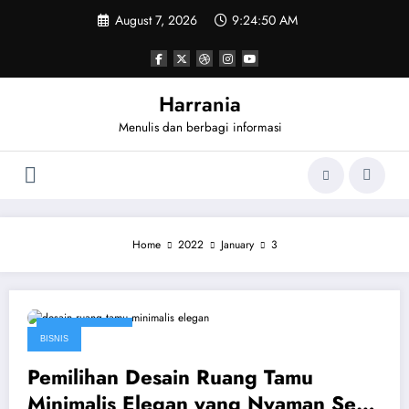
Skip
August 7, 2026
9:24:50 AM
to
content
Harrania
Menulis dan berbagi informasi
Home
2022
January
3
January 3, 2022
BISNIS
Pemilihan Desain Ruang Tamu
Minimalis Elegan yang Nyaman Serta