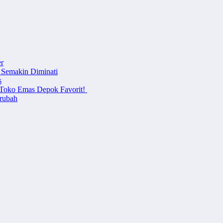
r
 Semakin Diminati
s
i Toko Emas Depok Favorit!
erubah