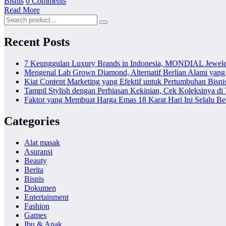
Bisnis
0 Comments
Read More
Recent Posts
7 Keunggulan Luxury Brands in Indonesia, MONDIAL Jewele
Mengenal Lab Grown Diamond, Alternatif Berlian Alami yang
Kiat Content Marketing yang Efektif untuk Pertumbuhan Bisni
Tampil Stylish dengan Perhiasan Kekinian, Cek Koleksinya d
Faktor yang Membuat Harga Emas 18 Karat Hari Ini Selalu B
Categories
Alat masak
Asuransi
Beauty
Berita
Bisnis
Dokumen
Entertainment
Fashion
Games
Ibu & Anak