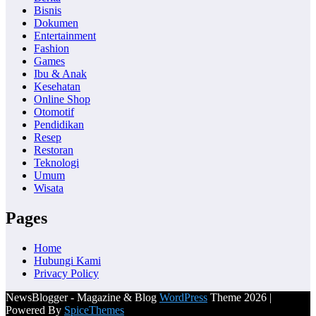
Bisnis
Dokumen
Entertainment
Fashion
Games
Ibu & Anak
Kesehatan
Online Shop
Otomotif
Pendidikan
Resep
Restoran
Teknologi
Umum
Wisata
Pages
Home
Hubungi Kami
Privacy Policy
NewsBlogger - Magazine & Blog
WordPress
Theme 2026 |
Powered By
SpiceThemes