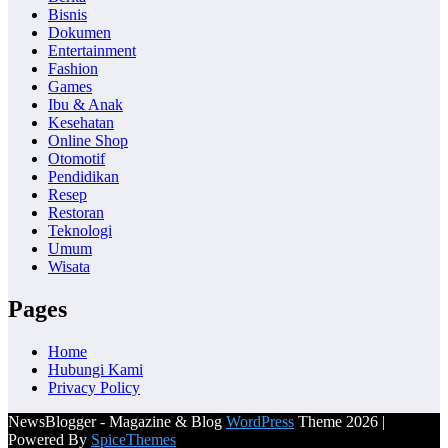
Bisnis
Dokumen
Entertainment
Fashion
Games
Ibu & Anak
Kesehatan
Online Shop
Otomotif
Pendidikan
Resep
Restoran
Teknologi
Umum
Wisata
Pages
Home
Hubungi Kami
Privacy Policy
NewsBlogger - Magazine & Blog
WordPress
Theme 2026 |
Powered By
SpiceThemes