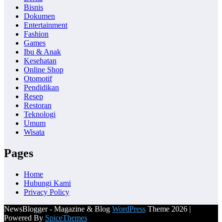
Bisnis
Dokumen
Entertainment
Fashion
Games
Ibu & Anak
Kesehatan
Online Shop
Otomotif
Pendidikan
Resep
Restoran
Teknologi
Umum
Wisata
Pages
Home
Hubungi Kami
Privacy Policy
NewsBlogger - Magazine & Blog
WordPress
Theme 2026 |
Powered By
SpiceThemes