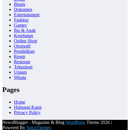
Bisnis
Dokumen
Entertainment
Fashion
Games
Ibu & Anak
Kesehatan
Online Shop
Otomotif
Pendidikan
Resep
Restoran
Teknologi
Umum
Wisata
Pages
Home
Hubungi Kami
Privacy Policy
NewsBlogger - Magazine & Blog
WordPress
Theme 2026 |
Powered By
SpiceThemes