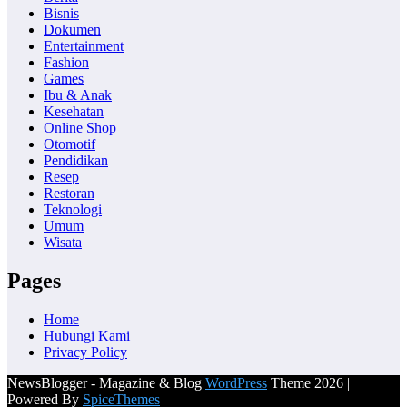
Bisnis
Dokumen
Entertainment
Fashion
Games
Ibu & Anak
Kesehatan
Online Shop
Otomotif
Pendidikan
Resep
Restoran
Teknologi
Umum
Wisata
Pages
Home
Hubungi Kami
Privacy Policy
NewsBlogger - Magazine & Blog
WordPress
Theme 2026 |
Powered By
SpiceThemes