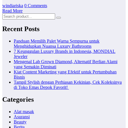
windiariska
0 Comments
Read More
Recent Posts
Panduan Memilih Palet Warna Sempurna untuk
Menghidupkan Nuansa Luxury Bathrooms
7 Keunggulan Luxury Brands in Indonesia, MONDIAL
Jeweler
Mengenal Lab Grown Diamond, Alternatif Berlian Alami
yang Semakin Diminati
Kiat Content Marketing yang Efektif untuk Pertumbuhan
Bisnis
Tampil Stylish dengan Perhiasan Kekinian, Cek Koleksinya
di Toko Emas Depok Favorit!
Categories
Alat masak
Asuransi
Beauty
Berita