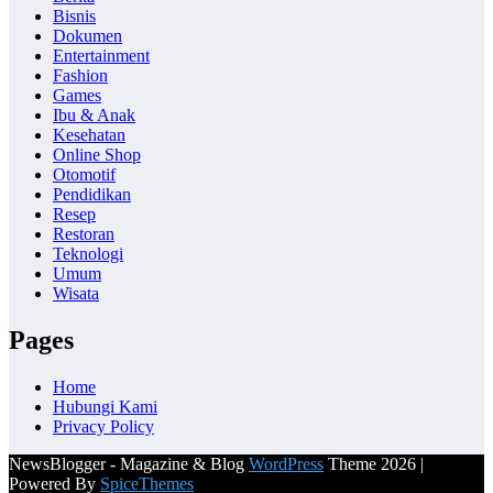
Bisnis
Dokumen
Entertainment
Fashion
Games
Ibu & Anak
Kesehatan
Online Shop
Otomotif
Pendidikan
Resep
Restoran
Teknologi
Umum
Wisata
Pages
Home
Hubungi Kami
Privacy Policy
NewsBlogger - Magazine & Blog
WordPress
Theme 2026 |
Powered By
SpiceThemes