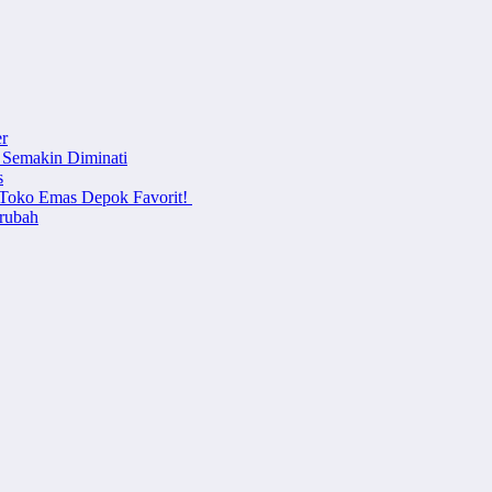
r
 Semakin Diminati
s
i Toko Emas Depok Favorit!
erubah