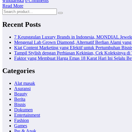
windiariska
0 Comments
Read More
Recent Posts
7 Keunggulan Luxury Brands in Indonesia, MONDIAL Jewele
Mengenal Lab Grown Diamond, Alternatif Berlian Alami yang
Kiat Content Marketing yang Efektif untuk Pertumbuhan Bisni
Tampil Stylish dengan Perhiasan Kekinian, Cek Koleksinya d
Faktor yang Membuat Harga Emas 18 Karat Hari Ini Selalu B
Categories
Alat masak
Asuransi
Beauty
Berita
Bisnis
Dokumen
Entertainment
Fashion
Games
Ibu & Anak