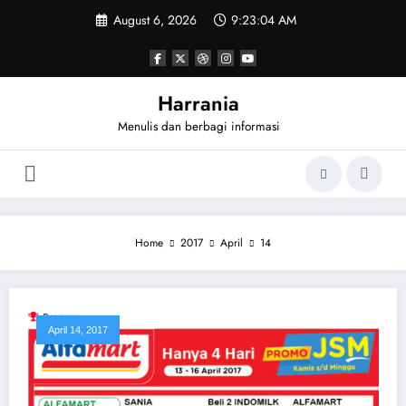
Skip
August 6, 2026
9:23:04 AM
to
content
Harrania
Menulis dan berbagi informasi
Home
2017
April
14
April 14, 2017