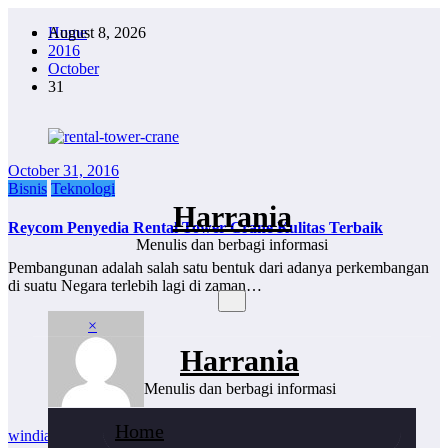
Skip
August 8, 2026
Home
to
2016
content
October
31
October 31, 2016
Bisnis
Teknologi
Harrania
Reycom Penyedia Rental Tower Crane Kulitas Terbaik
Menulis dan berbagi informasi
Pembangunan adalah salah satu bentuk dari adanya perkembangan
di suatu Negara terlebih lagi di zaman…
×
Harrania
Menulis dan berbagi informasi
Home
windiariska
0 Comments