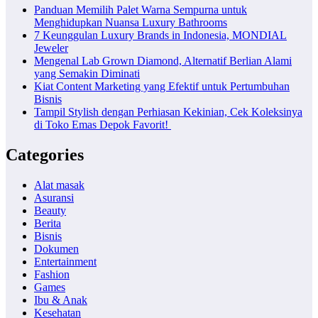
Panduan Memilih Palet Warna Sempurna untuk
Menghidupkan Nuansa Luxury Bathrooms
7 Keunggulan Luxury Brands in Indonesia, MONDIAL
Jeweler
Mengenal Lab Grown Diamond, Alternatif Berlian Alami
yang Semakin Diminati
Kiat Content Marketing yang Efektif untuk Pertumbuhan
Bisnis
Tampil Stylish dengan Perhiasan Kekinian, Cek Koleksinya
di Toko Emas Depok Favorit!
Categories
Alat masak
Asuransi
Beauty
Berita
Bisnis
Dokumen
Entertainment
Fashion
Games
Ibu & Anak
Kesehatan