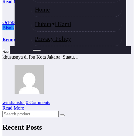
Read More
Home
October 31, 2016
Hubungi Kami
Bisnis
Teknologi
Privacy Policy
Keunggulan Scaffolding untuk Gedung Bertingkat
Saat ini pembangunan semakin pasar bertumbuh di berbagai tempat
khususnya di Ibu Kota Jakarta. Suatu…
windiariska
0 Comments
Read More
Recent Posts