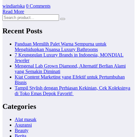
windiariska
0 Comments
Read More
Recent Posts
Panduan Memilih Palet Warna Sempurna untuk
Menghidupkan Nuansa Luxury Bathrooms
7 Keunggulan Luxury Brands in Indonesia, MONDIAL
Jeweler
Mengenal Lab Grown Diamond, Alternatif Berlian Alami
yang Semakin Diminati
Kiat Content Marketing yang Efektif untuk Pertumbuhan
Bisnis
Tampil Stylish dengan Perhiasan Kekinian, Cek Koleksinya
di Toko Emas Depok Favorit!
Categories
Alat masak
Asuransi
Beauty
Berita