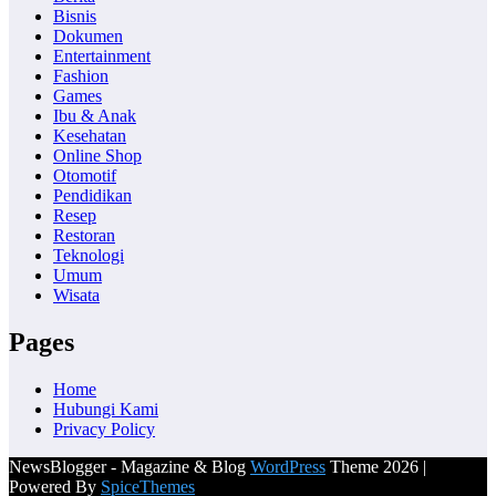
Bisnis
Dokumen
Entertainment
Fashion
Games
Ibu & Anak
Kesehatan
Online Shop
Otomotif
Pendidikan
Resep
Restoran
Teknologi
Umum
Wisata
Pages
Home
Hubungi Kami
Privacy Policy
NewsBlogger - Magazine & Blog
WordPress
Theme 2026 |
Powered By
SpiceThemes