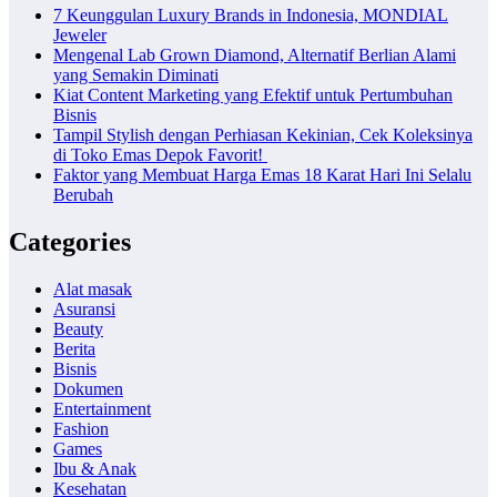
7 Keunggulan Luxury Brands in Indonesia, MONDIAL
Jeweler
Mengenal Lab Grown Diamond, Alternatif Berlian Alami
yang Semakin Diminati
Kiat Content Marketing yang Efektif untuk Pertumbuhan
Bisnis
Tampil Stylish dengan Perhiasan Kekinian, Cek Koleksinya
di Toko Emas Depok Favorit!
Faktor yang Membuat Harga Emas 18 Karat Hari Ini Selalu
Berubah
Categories
Alat masak
Asuransi
Beauty
Berita
Bisnis
Dokumen
Entertainment
Fashion
Games
Ibu & Anak
Kesehatan