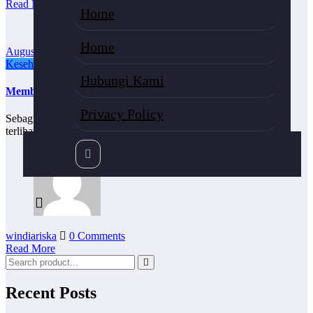
Read More
Home
Home
August 19, 2016
Kesehatan
Umum
Hubungi Kami
Membuat Kulit Cerah Cantik Bersih Bersama Ultimo
Privacy Policy
Sebagian orang akan kesulitan sekali untuk merawat wajah agar
terlihat segar , putih dan bersih…
windiariska
0 Comments
Read More
Recent Posts