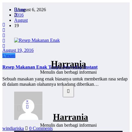
Skip
Home
August 6, 2026
to
2016
content
August
19
August 19, 2016
Umum
Harrania
Resep Makanan Enak Tanpa Penyedap Instant
Menulis dan berbagi informasi
Sebuah masakan yang enak biasanya untuk memberikan rasa sedap
di dalam masakan olahannya terkadang diberikan…
×
Harrania
Menulis dan berbagi informasi
windiariska
0 Comments