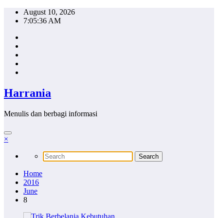
Skip
August 10, 2026
to
7:05:36 AM
content
Harrania
Menulis dan berbagi informasi
×
Home
2016
June
8