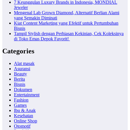
7 Keunggulan Luxury Brands in Indonesia, MONDIAL
Jeweler
Mengenal Lab Grown Diamond, Alternatif Berlian Alami
yang Semakin Diminati
Kiat Content Marketing yang Efektif untuk Pertumbuhan
Bisnis
Tampil Stylish dengan Perhiasan Kekinian, Cek Koleksinya
di Toko Emas Depok Favorit!
Categories
Alat masak
Asuransi
Beauty
Berita
Bisnis
Dokumen
Entertainment
Fashion
Games
Ibu & Anak
Kesehatan
Online Shop
Otomotif