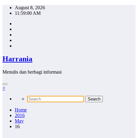
Skip
August 8, 2026
to
11:59:00 AM
content
Harrania
Menulis dan berbagi informasi
×
Home
2016
May
16