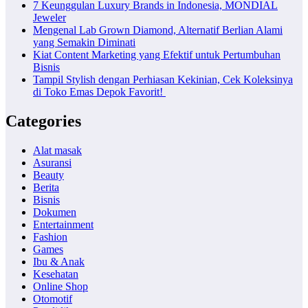
7 Keunggulan Luxury Brands in Indonesia, MONDIAL
Jeweler
Mengenal Lab Grown Diamond, Alternatif Berlian Alami
yang Semakin Diminati
Kiat Content Marketing yang Efektif untuk Pertumbuhan
Bisnis
Tampil Stylish dengan Perhiasan Kekinian, Cek Koleksinya
di Toko Emas Depok Favorit!
Categories
Alat masak
Asuransi
Beauty
Berita
Bisnis
Dokumen
Entertainment
Fashion
Games
Ibu & Anak
Kesehatan
Online Shop
Otomotif