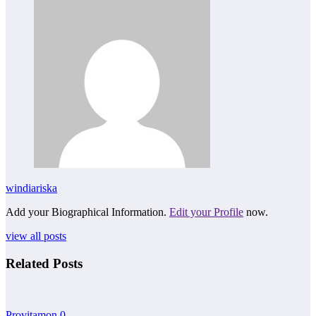
windiariska
Add your Biographical Information.
Edit your Profile
now.
view all posts
Related Posts
Provitamon
0